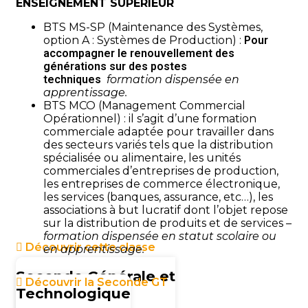
ENSEIGNEMENT SUPÉRIEUR
BTS MS-SP (Maintenance des Systèmes,
option A : Systèmes de Production) :
Pour
accompagner le renouvellement des
générations sur des postes
techniques
formation dispensée en
apprentissage.
BTS MCO (Management Commercial
Opérationnel) : il s’agit d’une formation
commerciale adaptée pour travailler dans
des secteurs variés tels que la distribution
spécialisée ou alimentaire, les unités
commerciales d’entreprises de production,
les entreprises de commerce électronique,
les services (banques, assurance, etc…), les
associations à but lucratif dont l’objet repose
sur la distribution de produits et de services
–
formation dispensée en statut scolaire ou
Découvrir cette classe
en apprentissage.
Seconde Générale et
Découvrir la Seconde GT
Technologique