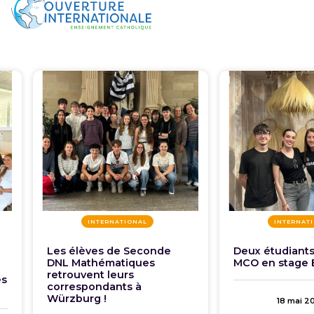
INTERNATIONAL
INTERNAT
Les élèves de Seconde
Deux étudiant
DNL Mathématiques
MCO en stage 
retrouvent leurs
es
correspondants à
Würzburg !
18 mai 2