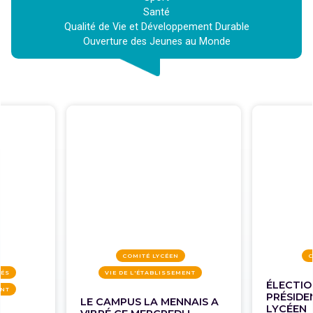
Santé
Qualité de Vie et Développement Durable
Ouverture des Jeunes au Monde
COMITÉ LYCÉEN
C
TÉS
VIE DE L'ÉTABLISSEMENT
ÉLECTIO
ENT
PRÉSIDE
LE CAMPUS LA MENNAIS A
LYCÉEN