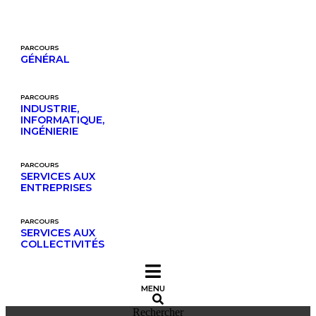
Aller
au
contenu
PARCOURS
GÉNÉRAL
PARCOURS
INDUSTRIE,
INFORMATIQUE,
INGÉNIERIE
PARCOURS
SERVICES AUX
ENTREPRISES
PARCOURS
SERVICES AUX 
COLLECTIVITÉS
MENU
Rechercher