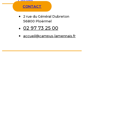
Linkedin
CONTACT
2 rue du Général Dubreton
56800 Ploërmel
02 97 73 25 00
accueil@campus-lamennais.fr