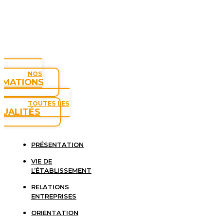
NOS
RMATIONS
TOUTES LES
TUALITÉS
PRÉSENTATION
VIE DE
L’ÉTABLISSEMENT
RELATIONS
ENTREPRISES
ORIENTATION