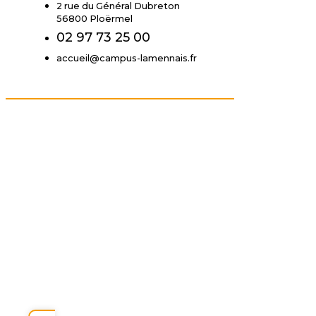
2 rue du Général Dubreton
56800 Ploërmel
02 97 73 25 00
accueil@campus-lamennais.fr