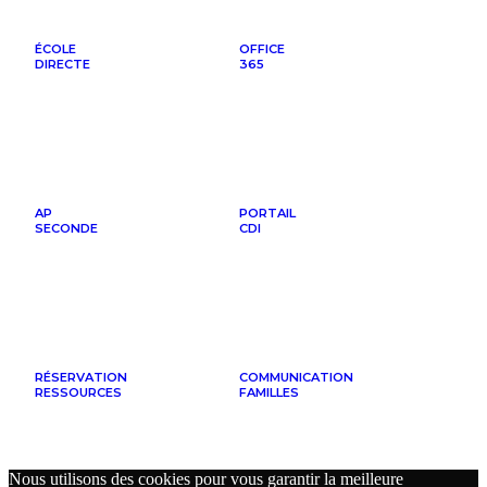
ÉCOLE
OFFICE
DIRECTE
365
AP
PORTAIL
SECONDE
CDI
RÉSERVATION
COMMUNICATION
RESSOURCES
FAMILLES
Nous utilisons des cookies pour vous garantir la meilleure