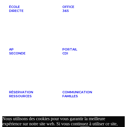
ÉCOLE
OFFICE
DIRECTE
365
AP
PORTAIL
SECONDE
CDI
RÉSERVATION
COMMUNICATION
RESSOURCES
FAMILLES
Nous utilisons des cookies pour vous garantir la meilleure
expérience sur notre site web. Si vous continuez à utiliser ce site,