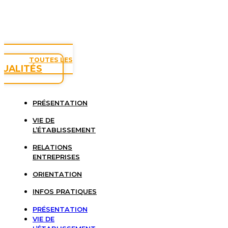
TOUTES LES
TUALITÉS
PRÉSENTATION
VIE DE
L’ÉTABLISSEMENT
RELATIONS
ENTREPRISES
ORIENTATION
INFOS PRATIQUES
PRÉSENTATION
VIE DE