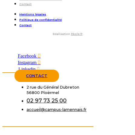
Contact
Mentions légales
Politique de confidentialité
Contact
Réalisation
Ekole.fr
Facebook
Instagram
Linkedin
CONTACT
2 rue du Général Dubreton
56800 Ploërmel
02 97 73 25 00
accueil@campus-lamennais.fr