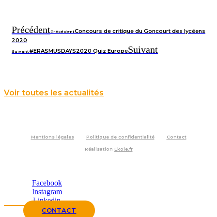
Précédent
Concours de critique du Goncourt des lycéens
Précédent
2020
Suivant
#ERASMUSDAYS2020 Quiz Europe
Suivant
Voir toutes les actualités
Mentions légales
Politique de confidentialité
Contact
Réalisation
Ekole.fr
Facebook
Instagram
Linkedin
CONTACT