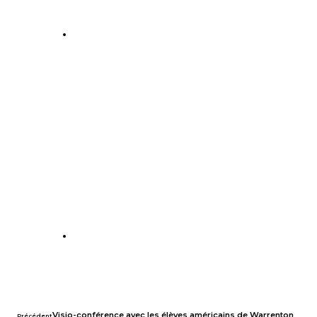
Visio-conférence avec les élèves américains de Warrenton
Précédent