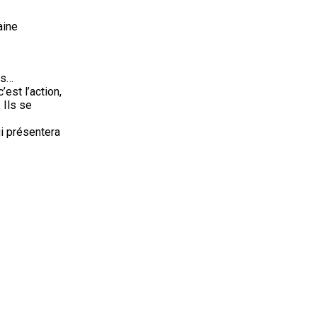
aine
ots…
’est l’action,
 Ils se
i présentera