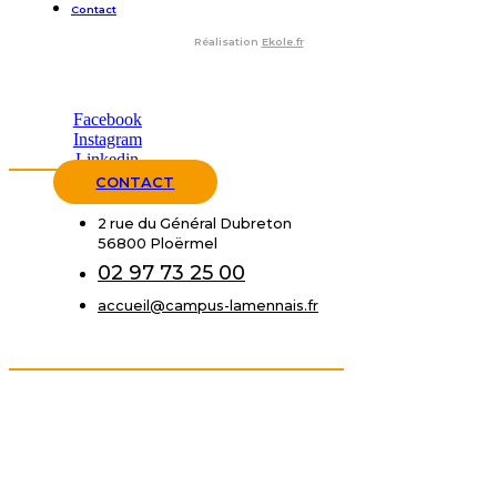
Contact
Réalisation
Ekole.fr
Facebook
Instagram
Linkedin
CONTACT
2 rue du Général Dubreton
56800 Ploërmel
02 97 73 25 00
accueil@campus-lamennais.fr