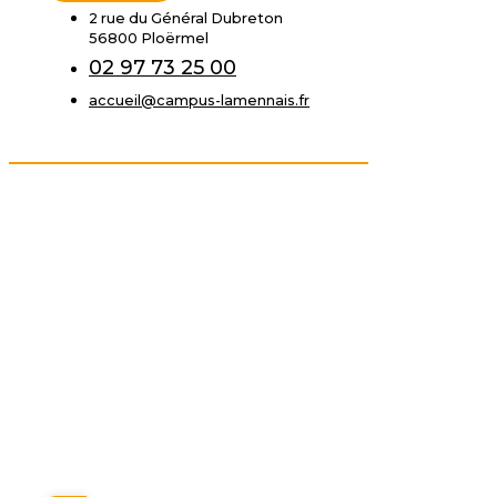
2 rue du Général Dubreton
56800 Ploërmel
02 97 73 25 00
accueil@campus-lamennais.fr