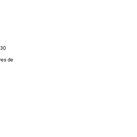
 30
èves de