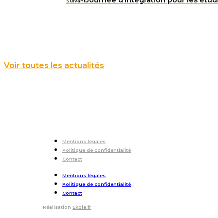
Journée d’intégration pour les ét
Suivant
Voir toutes les actualités
Mentions légales
Politique de confidentialité
Contact
Mentions légales
Politique de confidentialité
Contact
Réalisation
Ekole.fr