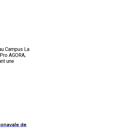
 au Campus La
c Pro AGORA,
ant une
ronavale de