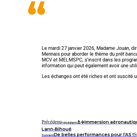
“
Le mardi 27 janvier 2026, Madame Jouan, di
Mennais pour aborder le thème du
prêt banc
MCV et MELMSPC, s’inscrit dans les programm
information qui peut également avoir une util
Les échanges ont été riches et ont suscité un
Précédent
⚓️✈️Immersion aéronautiq
Précédent
Lann‑Bihoué
De belles performances pour l’AS !
S
Suivant